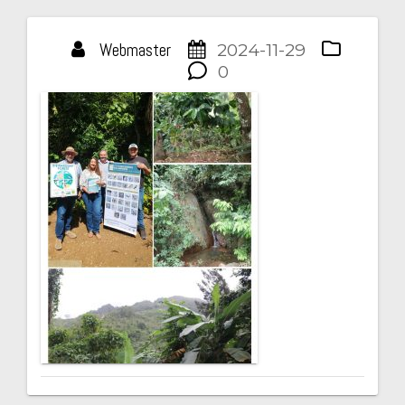
Webmaster
2024-11-29
Navegación
0
de
entradas