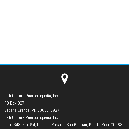
Cafi Cultura Puertorriqueña, Inc.
PO Box 927
Sabana Grande, PR 00637-0927
Cafi Cultura Puertorriqueña, Inc.
Carr. 348, Km. 9.4, Poblado Rosario, San Germán, Puerto Rico, 00683