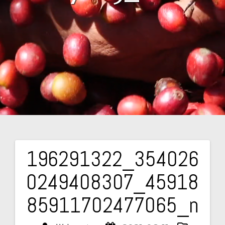
196291322_354026
Navegación
0249408307_45918
de
85911702477065_n
entradas