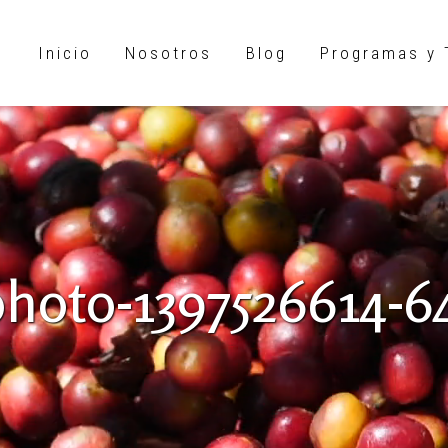
Inicio
Nosotros
Blog
Programas y 
photo-1397526614-