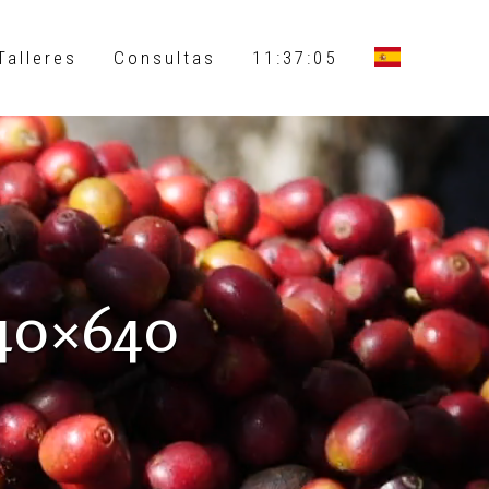
Talleres
Consultas
11:37:06
640×640