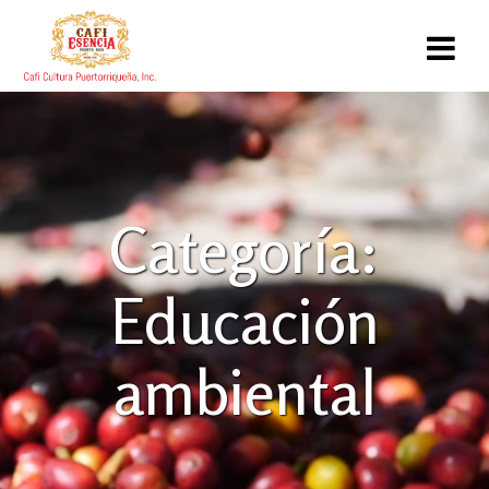
Saltar
al
contenido
Categoría:
Educación
ambiental